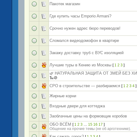
Пакотек магазин
Где купить часы Emporio Armani?
Срочно нужен адрес бюро переводов!
Сломался видеодомофон в квартире
Закажу доставку труб с ВУС изоляцией
Лучшие туры в Кению из Москвы
[
1
2
3
]
🌿 НАТУРАЛЬНАЯ ЗАЩИТА ОТ ЗМЕЙ БЕЗ Х
🐍🚫
СРО в строительстве — разбираемся
[
1
2
3
4
]
Жирные корни
Входные двери для коттеджа
Заоблачные цены на формовщик коробов
ОБО ВСЁМ
[
1
2
3
…
15
16
17
]
Общение на прочие темы (не об арготехнике).
Как сажать горох?
[
1
2
3
4
]