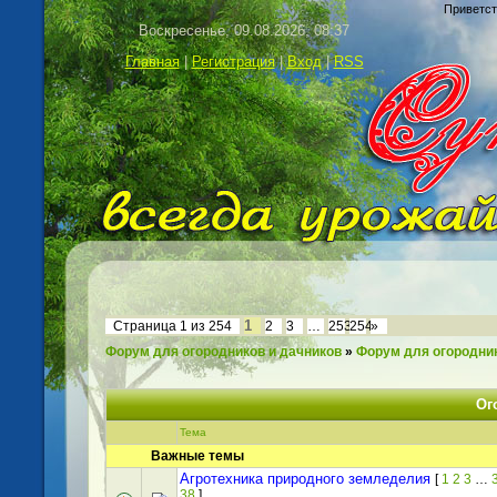
Приветст
Воскресенье, 09.08.2026, 08:37
Главная
|
Регистрация
|
Вход
|
RSS
1
Страница
1
из
254
2
3
…
253
254
»
Форум для огородников и дачников
»
Форум для огородник
Ог
Тема
Важные темы
Агротехника природного земледелия
[
1
2
3
…
38
]